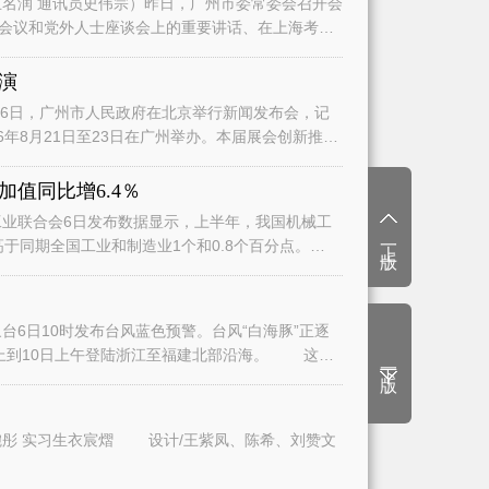
名润 通讯员史伟宗）昨日，广州市委常委会召开会
会议和党外人士座谈会上的重要讲话、在上海考察
演
日，广州市人民政府在北京举行新闻发布会，记
6年8月21日至23日在广州举办。本届展会创新推
值同比增6.4％
业联合会6日发布数据显示，上半年，我国机械工
上一版
高于同期全国工业和制造业1个和0.8个百分点。
6日10时发布台风蓝色预警。台风“白海豚”正逐
上到10日上午登陆浙江至福建北部沿海。 这将
下一版
文/广州日报全媒体记者曾繁莹、赵婉彤 实习生衣宸熠 设计/王紫凤、陈希、刘赞文