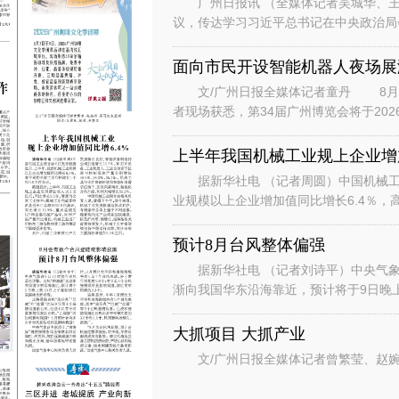
广州日报讯 （全媒体记者吴城华、王
议，传达学习习近平总书记在中央政治局
时的重要讲话重要指示和对基础教育工作
面向市民开设智能机器人夜场展
文/广州日报全媒体记者童丹 8月6
者现场获悉，第34届广州博览会将于202
行“主宾+国际、场内+场外、
上半年我国机械工业规上企业增加
据新华社电 （记者周圆）中国机械工
业规模以上企业增加值同比增长6.4％，
数据显示，上半年，机械工业规
预计8月台风整体偏强
据新华社电 （记者刘诗平）中央气象台
渐向我国华东沿海靠近，预计将于9日晚
是继台风“美莎克”“巴威”和“
大抓项目 大抓产业