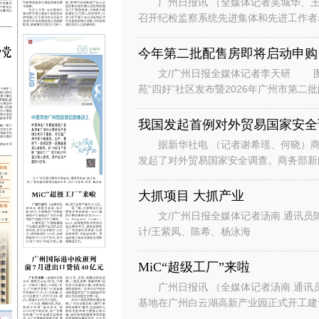
广州日报讯 （全媒体记者吴城华、王
召开纪检监察系统先进集体和先进工作者
总书记对广东、广州系列重要讲话重要指
今年第二批配售房即将启动申购
文/广州日报全媒体记者李天研 图
苑“四好”社区发布暨2026年广州市第
州安居生活体验馆举行。广州安居
我国发起首例对外贸易国家安全
据新华社电 （记者谢希瑶、何晓）商
发起了对外贸易国家安全调查。商务部新
国家安全调查。 发言人说，根据
大抓项目 大抓产业
文/广州日报全媒体记者汤南 通讯员
计/王紫凤、陈希、杨泳海
MiC“超级工厂”来啦
广州日报讯 （全媒体记者汤南 通讯
基地在广州白云湖高新产业园正式开工
云区白云湖街道，项目总投资约7.8