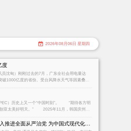
2026年08月06日 星期四
亿度
员沈甸）刚刚过去的7月，广东全社会用电量达
量突破1000亿度的省份。受台风降水天气等因素叠加
史上又一个“中国时刻”。 “期待各方明
2025年11月，韩国庆州，
全面学习贯彻习近平党建思想深入推进全面从严治党 为中国式现代化广州实践提供坚强保障