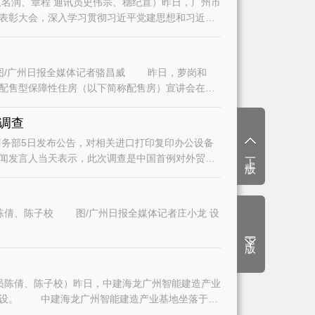
名润、章程 通讯员史伟宗、穗纪宣）昨日，广州市
表彰大会，深入学习贯彻习近平党建思想和习近平
/广州日报全媒体记者骆昌威 昨日，萝岗和
二批配售型保障性住房（以下简称配售房）宣讲会在广
调查
务部5日发布公告，对相关进口打印复印办公设备
上一版
闻发言人当天表示，此次调查是中国首例对外贸易
陈倩、陈子校 图/广州日报全媒体记者庄小龙 设
下一版
员陈倩、陈子校）昨日，中建海龙广州智能建造产业
建设。 中建海龙广州智能建造产业基地坐落于白