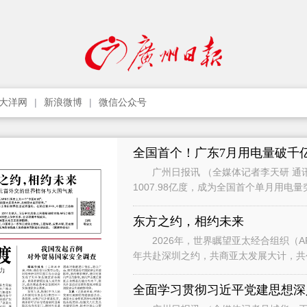
大洋网
新浪微博
微信公众号
全国首个！广东7月用电量破千
广州日报讯 （全媒体记者李天研 通讯
1007.98亿度，成为全国首个单月用电
影响，7月用电增速有所承压，
东方之约，相约未来
2026年，世界瞩望亚太经合组织（APEC）历
年共赴深圳之约，共商亚太发展大计，共创亚太美好明天。” 
习近平主席向世