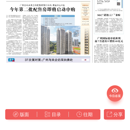
版面
目录
往期
分享