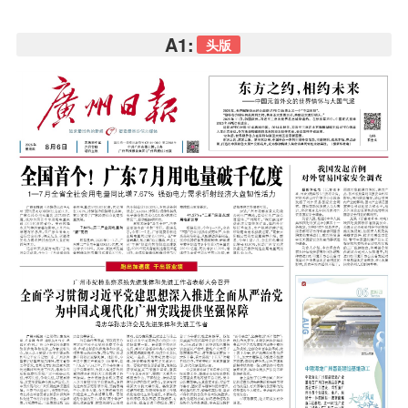
A1:
头版