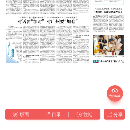
版面
目录
往期
分享