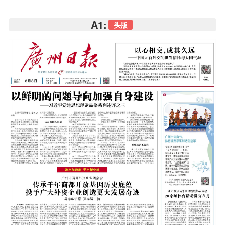
A1:
头版