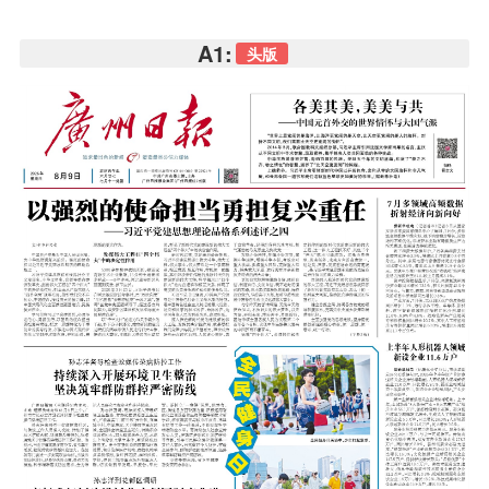
A1:
头版