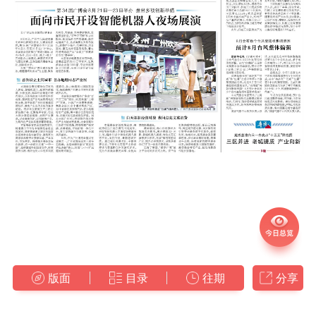
版面
目录
往期
分享