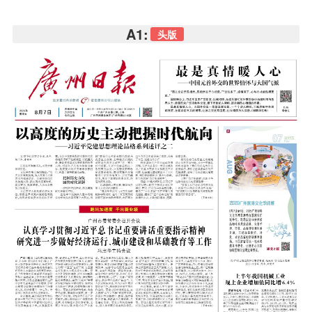
A1:
头版