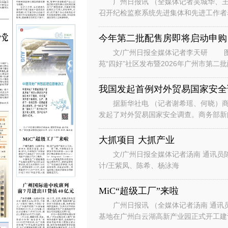
广州日报讯 （全媒体记者吴城华、王
召开纪检监察系统先进集体和先进工作者
总书记对广东、广州系列重要讲话重要指
今年第二批配售房即将启动申购
文/广州日报全媒体记者李天研 图
苑“四好”社区发布暨2026年广州市第
州安居生活体验馆举行。广州安居
我国发起首例对外贸易国家安全
据新华社电 （记者谢希瑶、何晓）商
发起了对外贸易国家安全调查。商务部新
国家安全调查。 发言人说，根据
大抓项目 大抓产业
文/广州日报全媒体记者汤南 通讯员
计/王紫凤、陈希、杨泳海
MiC“超级工厂”来啦
广州日报讯 （全媒体记者汤南 通讯
基地在广州白云湖高新产业园正式开工
云区白云湖街道，项目总投资约7.8