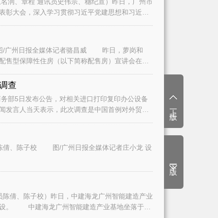
名润、章程 通讯员史伟宗、穗纪宣）昨日，广州市
表彰大会，深入学习贯彻习近平党建思想和习近平
/广州日报全媒体记者骆昌威 昨日，萝岗和
二批配售型保障性住房（以下简称配售房）宣讲会在广
调查
务部5日发布公告，对相关进口打印复印办公设备
上一版
闻发言人当天表示，此次调查是中国首例对外贸易
陈倩、陈子校 图/广州日报全媒体记者庄小龙 设
下一版
员陈倩、陈子校）昨日，中建海龙广州智能建造产业
建设。 中建海龙广州智能建造产业基地坐落于白