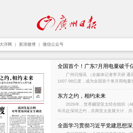
大洋网
新浪微博
微信公众号
全国首个！广东7月用电量破千
广州日报讯 （全媒体记者李天研 通讯
1007.98亿度，成为全国首个单月用电
影响，7月用电增速有所承压，
东方之约，相约未来
2026年，世界瞩望亚太经合组织（APEC）历
年共赴深圳之约，共商亚太发展大计，共创亚太美好明天。” 
习近平主席向世