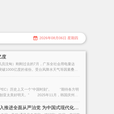
2026年08月06日 星期四
亿度
员沈甸）刚刚过去的7月，广东全社会用电量达
量突破1000亿度的省份。受台风降水天气等因素叠加
史上又一个“中国时刻”。 “期待各方明
2025年11月，韩国庆州，
全面学习贯彻习近平党建思想深入推进全面从严治党 为中国式现代化广州实践提供坚强保障