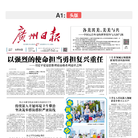
A1:
头版