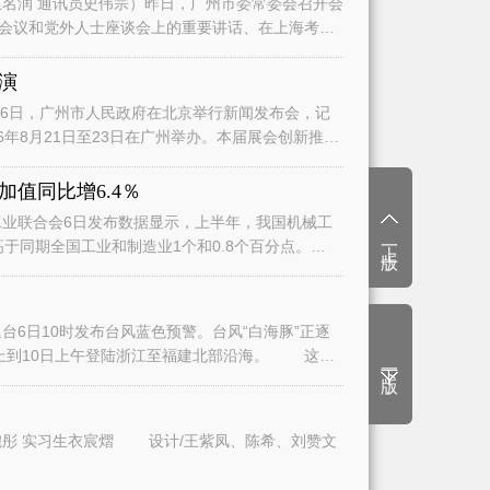
名润 通讯员史伟宗）昨日，广州市委常委会召开会
会议和党外人士座谈会上的重要讲话、在上海考察
演
日，广州市人民政府在北京举行新闻发布会，记
6年8月21日至23日在广州举办。本届展会创新推
值同比增6.4％
业联合会6日发布数据显示，上半年，我国机械工
上一版
高于同期全国工业和制造业1个和0.8个百分点。
6日10时发布台风蓝色预警。台风“白海豚”正逐
上到10日上午登陆浙江至福建北部沿海。 这将
下一版
文/广州日报全媒体记者曾繁莹、赵婉彤 实习生衣宸熠 设计/王紫凤、陈希、刘赞文