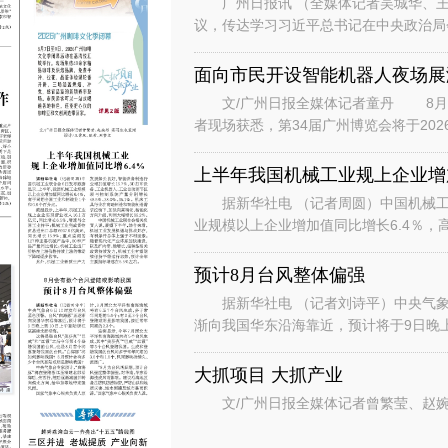
广州日报讯 （全媒体记者吴城华、王
议，传达学习习近平总书记在中央政治局
时的重要讲话重要指示和对基础教育工作
面向市民开设智能机器人夜场展
文/广州日报全媒体记者童丹 8月6
者现场获悉，第34届广州博览会将于202
行“主宾+国际、场内+场外、
上半年我国机械工业规上企业增加
据新华社电 （记者周圆）中国机械工
业规模以上企业增加值同比增长6.4％，
数据显示，上半年，机械工业规
预计8月台风整体偏强
据新华社电 （记者刘诗平）中央气象台
渐向我国华东沿海靠近，预计将于9日晚
是继台风“美莎克”“巴威”和“
大抓项目 大抓产业