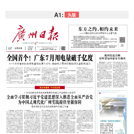
A1:
头版