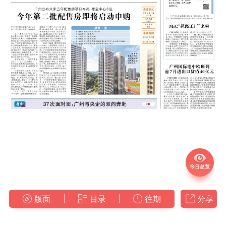
版面
目录
往期
分享