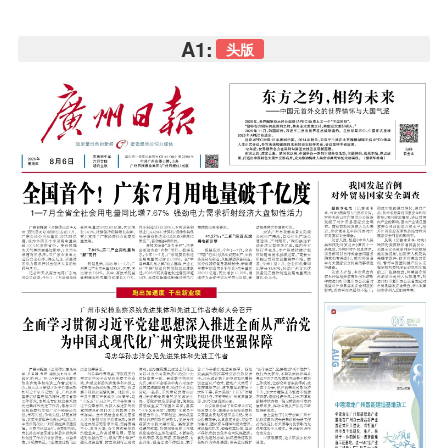
A1:
头版