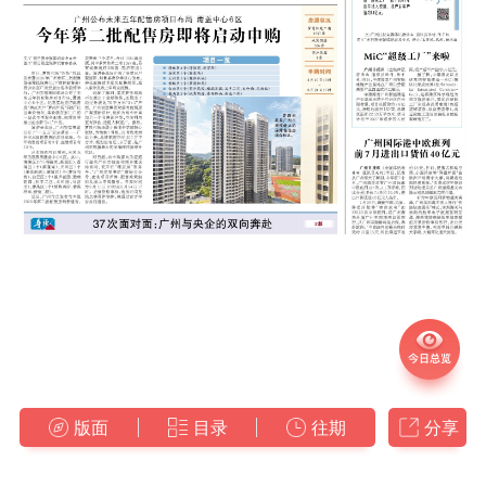
版面
目录
往期
分享