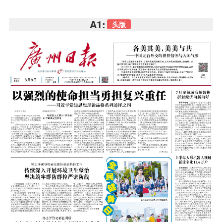
A1:
头版