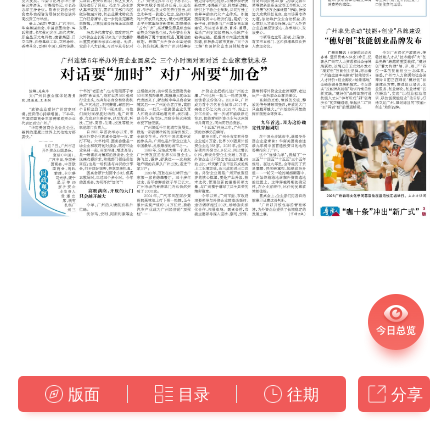
版面
目录
往期
分享