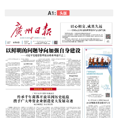
A1:
头版