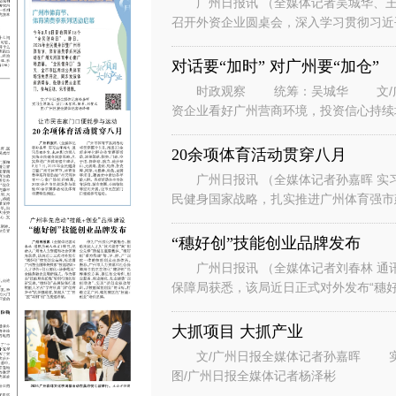
广州日报讯 （全媒体记者吴城华、王
召开外资企业圆桌会，深入学习贯彻习近
系列重要讲话重要指示精神，落实省委、
对话要“加时” 对广州要“加仓”
时政观察 统筹：吴城华 文/广州
资企业看好广州营商环境，投资信心持续
表团到访广州。” “华南美国
20余项体育活动贯穿八月
广州日报讯 （全媒体记者孙嘉晖 实习
民健身国家战略，扎实推进广州体育强市建
节、体育消费季系列活动在广州天河
“穗好创”技能创业品牌发布
广州日报讯 （全媒体记者刘春林 通
保障局获悉，该局近日正式对外发布“穗好
能培训+人才评价+创业孵化+场景
大抓项目 大抓产业
文/广州日报全媒体记者孙嘉晖 实习生谭斯文 设计/王紫凤、陈希、刘赞文
图/广州日报全媒体记者杨泽彬