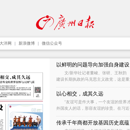
大洋网
新浪微博
微信公众号
以鲜明的问题导向加强自身建设
文/新华社记者董峻、张研、王秋韵 
建设长期执政的马克思主义政党，这是
党作为世界上最大的马克思主义执政党
以心相交，成其久远
“友谊可是件大事，一个友谊的世界才
外国友人的话，形容友谊的珍贵。在习近
础，是促进世界和平和发展的不竭动力，
传承千年商都开放基因历史底蕴