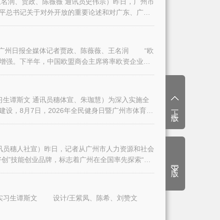
名润、贾政、陈薇薇 通讯员史伟宗）昨日，广州市
平总书记关于对外开放的重要论述和对广东、广州
日报全媒体记者贾政、陈薇薇、王名润 “欧
增强。下半年，中国欧盟商会主席将率欧资企业代
生谭斯文 通讯员穗体宣、朱珈慧）为深入实施全
上一版
设，8月7日，2026年全民健身日暨广州市体育
讯员穗人社宣）昨日，记者从广州市人力资源和社会
创”技能创业品牌，标志着广州在全国率先探索“技
下一版