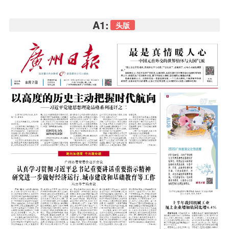
A1:
头版