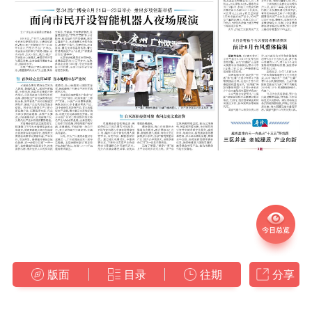
版面
目录
往期
分享