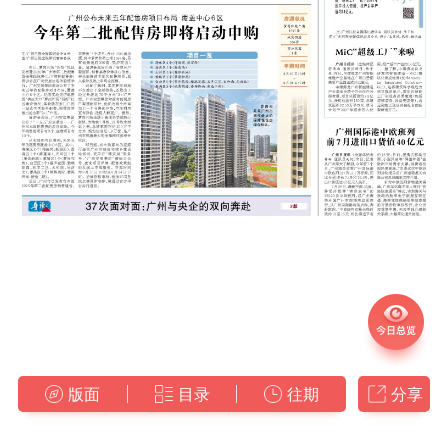
版面
目录
往期
分享