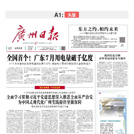
A1:
头版