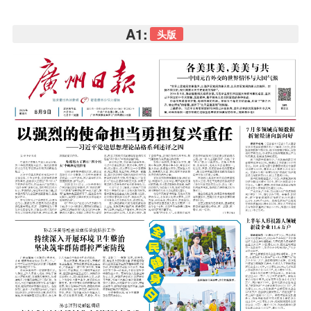
A1:
头版