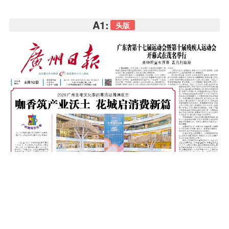
A1:
头版