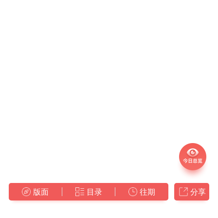
版面
目录
往期
分享