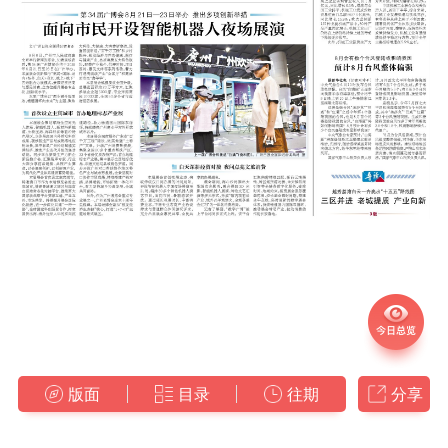
版面
目录
往期
分享