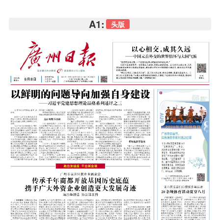
A1:
头版