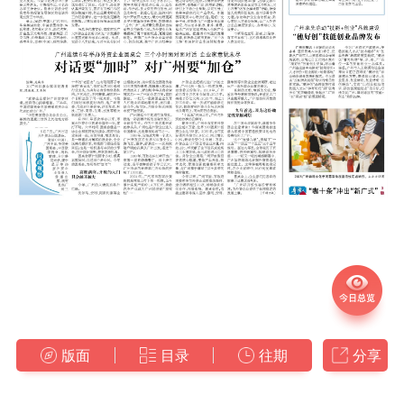
版面
目录
往期
分享