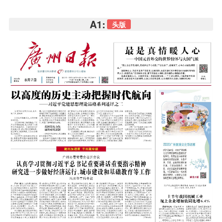
A1:
头版