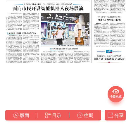
版面
目录
往期
分享