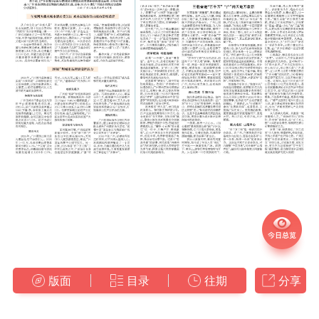
版面
目录
往期
分享