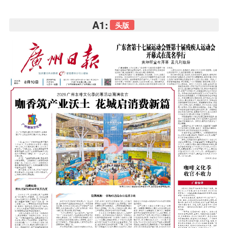
A1:
头版