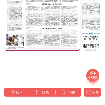
版面
目录
往期
分享