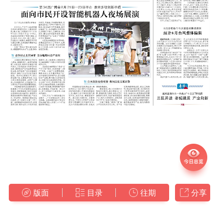
版面
目录
往期
分享