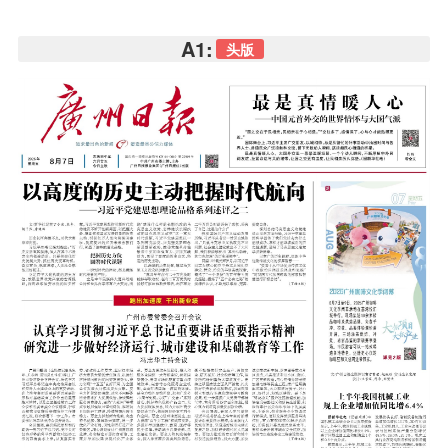
A1:
头版