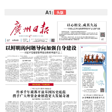
A1:
头版