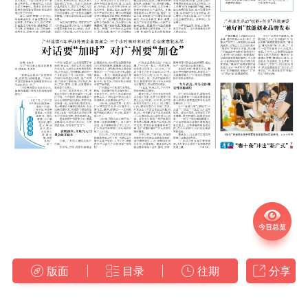
版面
目录
往期
分享