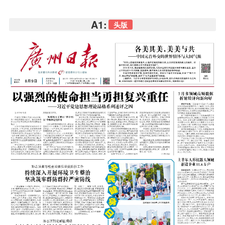
A1:
头版