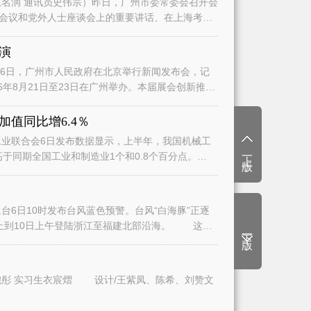
名润 通讯员史伟宗）昨日，广州市委常委会召开会
会议和党外人士座谈会上的重要讲话、在上海考察
演
日，广州市人民政府在北京举行新闻发布会，记
6年8月21日至23日在广州举办。本届展会创新推
值同比增6.4％
业联合会6日发布数据显示，上半年，我国机械工
上一版
高于同期全国工业和制造业1个和0.8个百分点。
6日10时发布台风蓝色预警。台风“白海豚”正逐
上到10日上午登陆浙江至福建北部沿海。 这将
下一版
文/广州日报全媒体记者曾繁莹、赵婉彤 实习生衣宸熠 设计/王紫凤、陈希、刘赞文