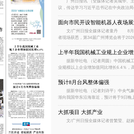
广州日报讯 （全媒体记者吴城华、王
议，传达学习习近平总书记在中央政治局
时的重要讲话重要指示和对基础教育工作
面向市民开设智能机器人夜场展
文/广州日报全媒体记者童丹 8月6
者现场获悉，第34届广州博览会将于202
行“主宾+国际、场内+场外、
上半年我国机械工业规上企业增加
据新华社电 （记者周圆）中国机械工
业规模以上企业增加值同比增长6.4％，
数据显示，上半年，机械工业规
预计8月台风整体偏强
据新华社电 （记者刘诗平）中央气象台
渐向我国华东沿海靠近，预计将于9日晚
是继台风“美莎克”“巴威”和“
大抓项目 大抓产业