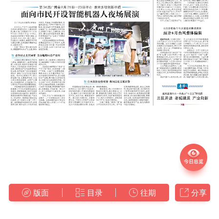
版面
目录
往期
分享