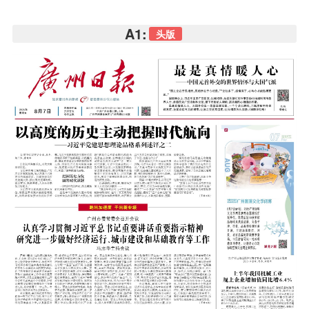
A1:
头版