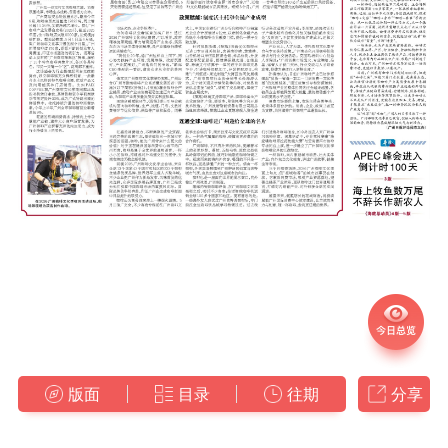
版面
目录
往期
分享