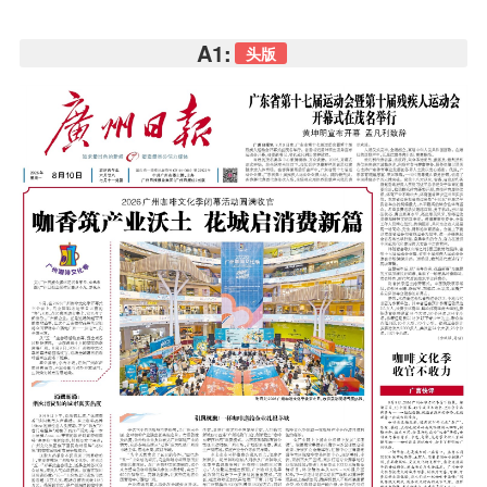
A1:
头版