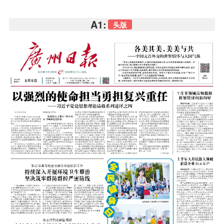
A1:
头版