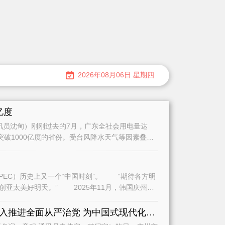
2026年08月06日 星期四
亿度
员沈甸）刚刚过去的7月，广东全社会用电量达
量突破1000亿度的省份。受台风降水天气等因素叠加
史上又一个“中国时刻”。 “期待各方明
2025年11月，韩国庆州，
全面学习贯彻习近平党建思想深入推进全面从严治党 为中国式现代化广州实践提供坚强保障