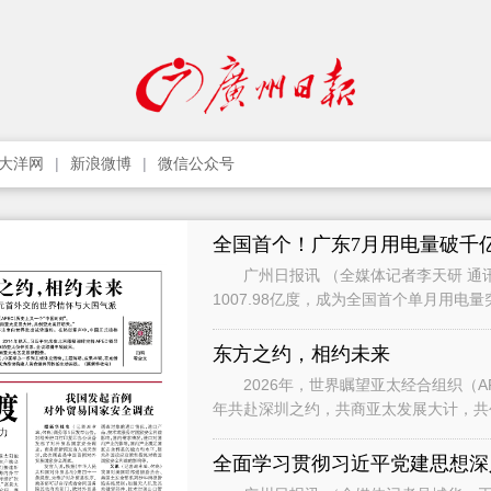
大洋网
新浪微博
微信公众号
全国首个！广东7月用电量破千
广州日报讯 （全媒体记者李天研 通讯
1007.98亿度，成为全国首个单月用电
影响，7月用电增速有所承压，
东方之约，相约未来
2026年，世界瞩望亚太经合组织（APEC）历
年共赴深圳之约，共商亚太发展大计，共创亚太美好明天。” 
习近平主席向世