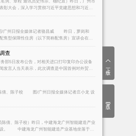
名润、章程 通讯员史伟宗、穗纪宣）昨日，广州市
表彰大会，深入学习贯彻习近平党建思想和习近平
/广州日报全媒体记者骆昌威 昨日，萝岗和
二批配售型保障性住房（以下简称配售房）宣讲会在广
调查
务部5日发布公告，对相关进口打印复印办公设备
上一版
闻发言人当天表示，此次调查是中国首例对外贸易
陈倩、陈子校 图/广州日报全媒体记者庄小龙 设
下一版
员陈倩、陈子校）昨日，中建海龙广州智能建造产业
建设。 中建海龙广州智能建造产业基地坐落于白