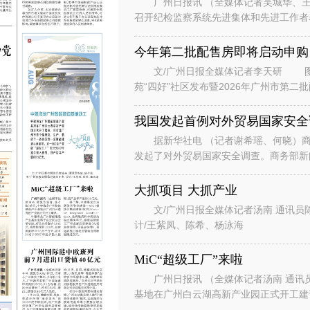
广州日报讯 （全媒体记者吴城华、王
召开纪检监察系统先进集体和先进工作者
总书记对广东、广州系列重要讲话重要指
今年第二批配售房即将启动申购
文/广州日报全媒体记者李天研 图
苑“四好”社区发布暨2026年广州市第
州安居生活体验馆举行。广州安居
我国发起首例对外贸易国家安全
据新华社电 （记者谢希瑶、何晓）商
发起了对外贸易国家安全调查。商务部新
国家安全调查。 发言人说，根据
大抓项目 大抓产业
文/广州日报全媒体记者汤南 通讯员
计/王紫凤、陈希、杨泳海
MiC“超级工厂”来啦
广州日报讯 （全媒体记者汤南 通讯
基地在广州白云湖高新产业园正式开工
云区白云湖街道，项目总投资约7.8