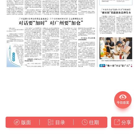
版面
目录
往期
分享