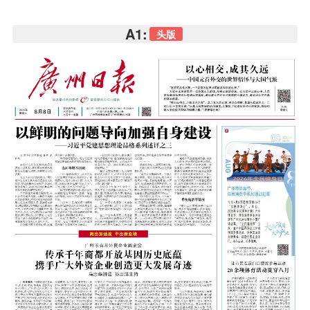
A1:
头版