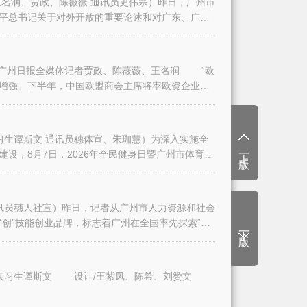
名润、贾政、陈薇薇 通讯员史伟宗）昨日，广州市
平总书记关于对外开放的重要论述和对广东、广州
日报全媒体记者贾政、陈薇薇、王名润 “欧
增强。下半年，中国欧盟商会主席将率欧资企业代
生谭斯文 通讯员穗体宣、朱珈慧）为深入实施全
上一版
设，8月7日，2026年全民健身日暨广州市体育
讯员穗人社宣）昨日，记者从广州市人力资源和社会
创”技能创业品牌，标志着广州在全国率先探索“技
下一版