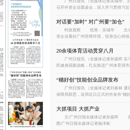
广州日报讯 （全媒体记者吴城华、王
召开外资企业圆桌会，深入学习贯彻习近
系列重要讲话重要指示精神，落实省委、
对话要“加时” 对广州要“加仓”
时政观察 统筹：吴城华 文/广州
资企业看好广州营商环境，投资信心持续
表团到访广州。” “华南美国
20余项体育活动贯穿八月
广州日报讯 （全媒体记者孙嘉晖 实习
民健身国家战略，扎实推进广州体育强市建
节、体育消费季系列活动在广州天河
“穗好创”技能创业品牌发布
广州日报讯 （全媒体记者刘春林 通
保障局获悉，该局近日正式对外发布“穗好
能培训+人才评价+创业孵化+场景
大抓项目 大抓产业
文/广州日报全媒体记者孙嘉晖 实习生谭斯文 设计/王紫凤、陈希、刘赞文
图/广州日报全媒体记者杨泽彬