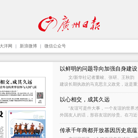
大洋网
新浪微博
微信公众号
以鲜明的问题导向加强自身建设
文/新华社记者董峻、张研、王秋韵 
建设长期执政的马克思主义政党，这是
党作为世界上最大的马克思主义执政党
以心相交，成其久远
“友谊可是件大事，一个友谊的世界才
外国友人的话，形容友谊的珍贵。在习近
础，是促进世界和平和发展的不竭动力，
传承千年商都开放基因历史底蕴