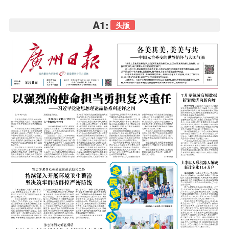
A1:
头版