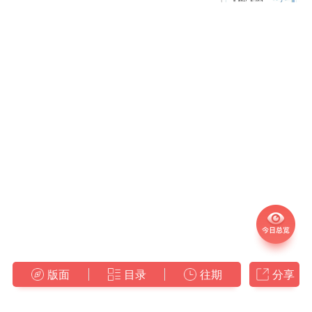
版面
目录
往期
分享