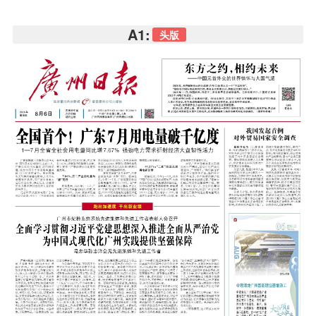
A1:
头版