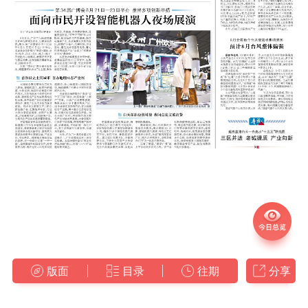
版面
目录
往期
分享