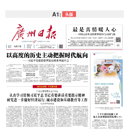
A1:
头版