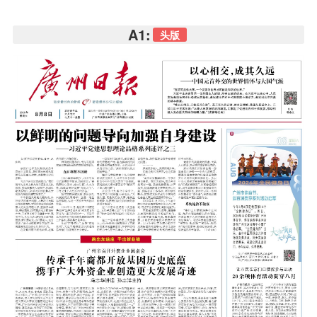
A1:
头版