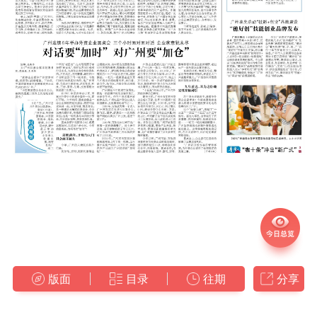
版面
目录
往期
分享