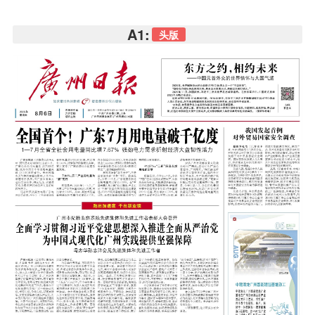
A1:
头版