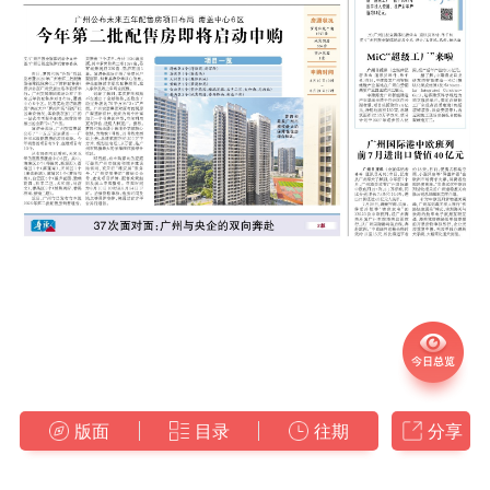
版面
目录
往期
分享