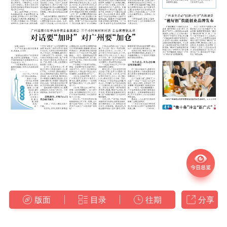
版面
目录
往期
分享