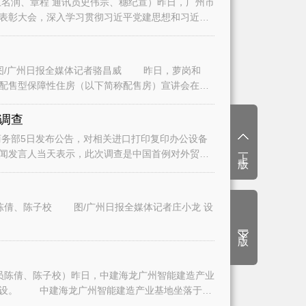
名润、章程 通讯员史伟宗、穗纪宣）昨日，广州市
表彰大会，深入学习贯彻习近平党建思想和习近平
/广州日报全媒体记者骆昌威 昨日，萝岗和
二批配售型保障性住房（以下简称配售房）宣讲会在广
调查
务部5日发布公告，对相关进口打印复印办公设备
上一版
闻发言人当天表示，此次调查是中国首例对外贸易
陈倩、陈子校 图/广州日报全媒体记者庄小龙 设
下一版
员陈倩、陈子校）昨日，中建海龙广州智能建造产业
建设。 中建海龙广州智能建造产业基地坐落于白