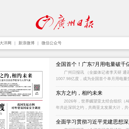
大洋网
新浪微博
微信公众号
全国首个！广东7月用电量破千
广州日报讯 （全媒体记者李天研 通讯
1007.98亿度，成为全国首个单月用电
影响，7月用电增速有所承压，
东方之约，相约未来
2026年，世界瞩望亚太经合组织（APEC）历
年共赴深圳之约，共商亚太发展大计，共创亚太美好明天。” 
习近平主席向世