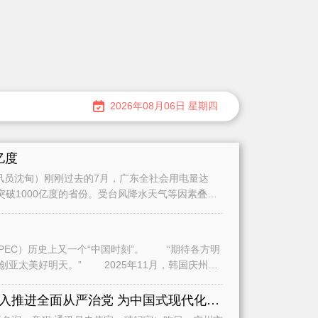
2026年08月06日 星期四
亿度
员沈甸）刚刚过去的7月，广东全社会用电量达
量突破1000亿度的省份。受台风降水天气等因素叠加
史上又一个“中国时刻”。 “期待各方明
2025年11月，韩国庆州，
全面学习贯彻习近平党建思想深入推进全面从严治党 为中国式现代化广州实践提供坚强保障