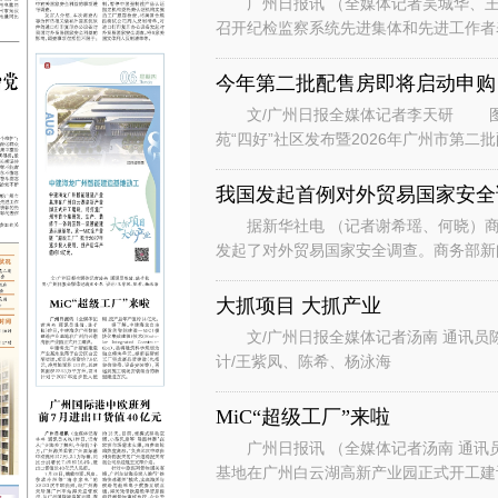
广州日报讯 （全媒体记者吴城华、王
召开纪检监察系统先进集体和先进工作者
总书记对广东、广州系列重要讲话重要指
今年第二批配售房即将启动申购
文/广州日报全媒体记者李天研 图
苑“四好”社区发布暨2026年广州市第
州安居生活体验馆举行。广州安居
我国发起首例对外贸易国家安全
据新华社电 （记者谢希瑶、何晓）商
发起了对外贸易国家安全调查。商务部新
国家安全调查。 发言人说，根据
大抓项目 大抓产业
文/广州日报全媒体记者汤南 通讯员
计/王紫凤、陈希、杨泳海
MiC“超级工厂”来啦
广州日报讯 （全媒体记者汤南 通讯
基地在广州白云湖高新产业园正式开工
云区白云湖街道，项目总投资约7.8