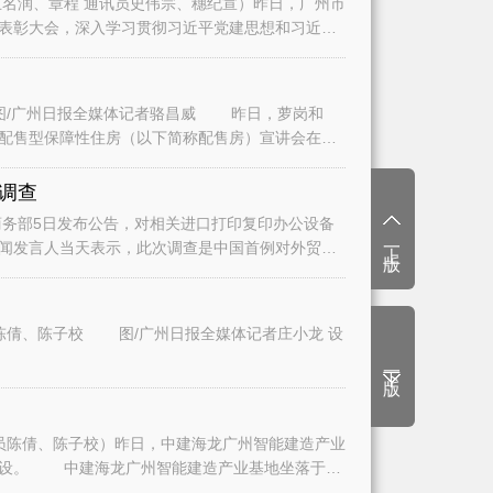
名润、章程 通讯员史伟宗、穗纪宣）昨日，广州市
表彰大会，深入学习贯彻习近平党建思想和习近平
/广州日报全媒体记者骆昌威 昨日，萝岗和
二批配售型保障性住房（以下简称配售房）宣讲会在广
调查
务部5日发布公告，对相关进口打印复印办公设备
上一版
闻发言人当天表示，此次调查是中国首例对外贸易
陈倩、陈子校 图/广州日报全媒体记者庄小龙 设
下一版
员陈倩、陈子校）昨日，中建海龙广州智能建造产业
建设。 中建海龙广州智能建造产业基地坐落于白