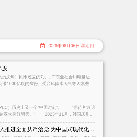
2026年08月06日 星期四
亿度
员沈甸）刚刚过去的7月，广东全社会用电量达
量突破1000亿度的省份。受台风降水天气等因素叠加
史上又一个“中国时刻”。 “期待各方明
2025年11月，韩国庆州，
全面学习贯彻习近平党建思想深入推进全面从严治党 为中国式现代化广州实践提供坚强保障