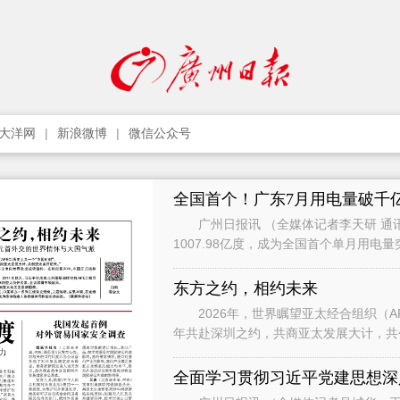
大洋网
新浪微博
微信公众号
全国首个！广东7月用电量破千
广州日报讯 （全媒体记者李天研 通讯
1007.98亿度，成为全国首个单月用电
影响，7月用电增速有所承压，
东方之约，相约未来
2026年，世界瞩望亚太经合组织（APEC）历
年共赴深圳之约，共商亚太发展大计，共创亚太美好明天。” 
习近平主席向世