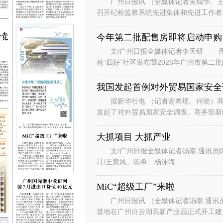
广州日报讯 （全媒体记者吴城华、王
召开纪检监察系统先进集体和先进工作者
总书记对广东、广州系列重要讲话重要指
今年第二批配售房即将启动申购
文/广州日报全媒体记者李天研 图
苑“四好”社区发布暨2026年广州市第
州安居生活体验馆举行。广州安居
我国发起首例对外贸易国家安全
据新华社电 （记者谢希瑶、何晓）商
发起了对外贸易国家安全调查。商务部新
国家安全调查。 发言人说，根据
大抓项目 大抓产业
文/广州日报全媒体记者汤南 通讯员
计/王紫凤、陈希、杨泳海
MiC“超级工厂”来啦
广州日报讯 （全媒体记者汤南 通讯
基地在广州白云湖高新产业园正式开工
云区白云湖街道，项目总投资约7.8