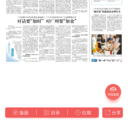
版面
目录
往期
分享