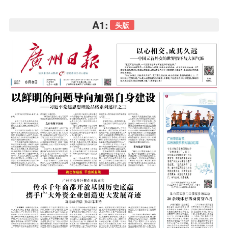
A1:
头版