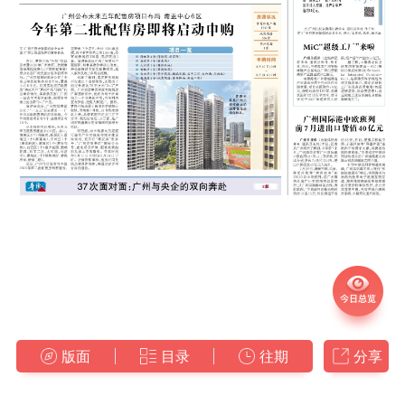
版面
目录
往期
分享