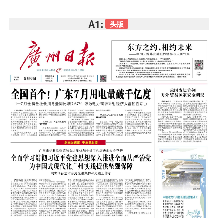
A1:
头版