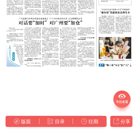
版面
目录
往期
分享