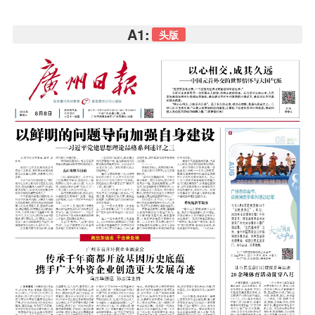
A1:
头版