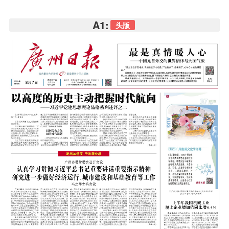
A1:
头版