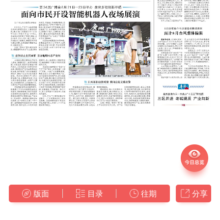
版面
目录
往期
分享