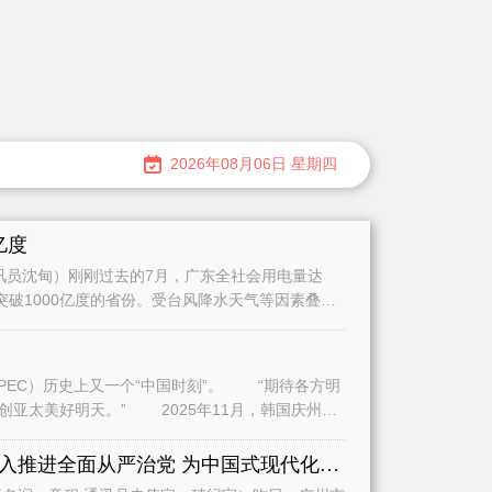
2026年08月06日 星期四
亿度
员沈甸）刚刚过去的7月，广东全社会用电量达
量突破1000亿度的省份。受台风降水天气等因素叠加
史上又一个“中国时刻”。 “期待各方明
2025年11月，韩国庆州，
全面学习贯彻习近平党建思想深入推进全面从严治党 为中国式现代化广州实践提供坚强保障