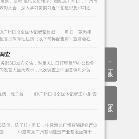
名润、章程 通讯员史伟宗、穗纪宣）昨日，广州市
表彰大会，深入学习贯彻习近平党建思想和习近平
/广州日报全媒体记者骆昌威 昨日，萝岗和
二批配售型保障性住房（以下简称配售房）宣讲会在广
调查
务部5日发布公告，对相关进口打印复印办公设备
上一版
闻发言人当天表示，此次调查是中国首例对外贸易
陈倩、陈子校 图/广州日报全媒体记者庄小龙 设
下一版
员陈倩、陈子校）昨日，中建海龙广州智能建造产业
建设。 中建海龙广州智能建造产业基地坐落于白