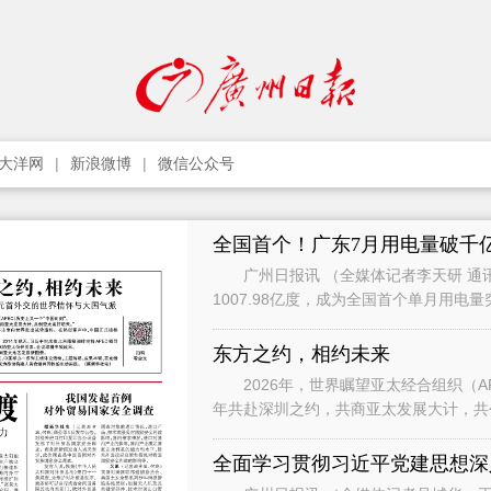
大洋网
新浪微博
微信公众号
全国首个！广东7月用电量破千
广州日报讯 （全媒体记者李天研 通讯
1007.98亿度，成为全国首个单月用电
影响，7月用电增速有所承压，
东方之约，相约未来
2026年，世界瞩望亚太经合组织（APEC）历
年共赴深圳之约，共商亚太发展大计，共创亚太美好明天。” 
习近平主席向世