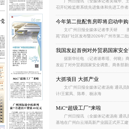
广州日报讯 （全媒体记者吴城华、王
召开纪检监察系统先进集体和先进工作者
总书记对广东、广州系列重要讲话重要指
今年第二批配售房即将启动申购
文/广州日报全媒体记者李天研 图
苑“四好”社区发布暨2026年广州市第
州安居生活体验馆举行。广州安居
我国发起首例对外贸易国家安全
据新华社电 （记者谢希瑶、何晓）商
发起了对外贸易国家安全调查。商务部新
国家安全调查。 发言人说，根据
大抓项目 大抓产业
文/广州日报全媒体记者汤南 通讯员
计/王紫凤、陈希、杨泳海
MiC“超级工厂”来啦
广州日报讯 （全媒体记者汤南 通讯
基地在广州白云湖高新产业园正式开工
云区白云湖街道，项目总投资约7.8