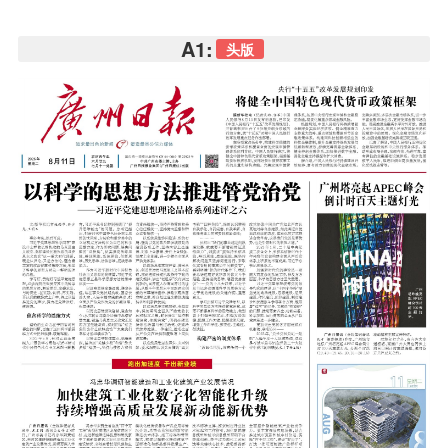
A1:
头版