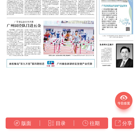
版面
目录
往期
分享