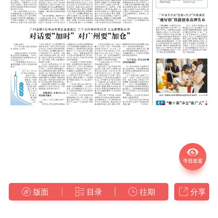
版面
目录
往期
分享