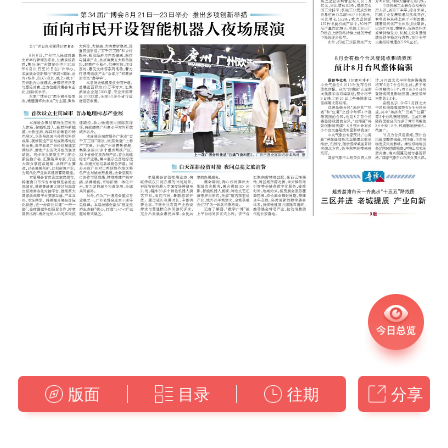
版面
目录
往期
分享