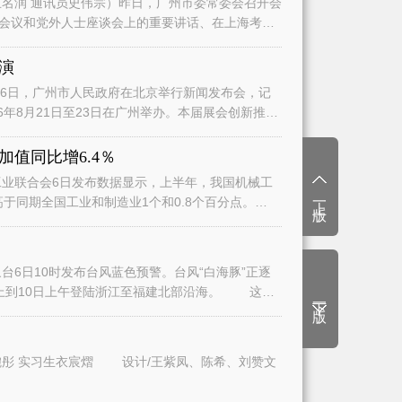
名润 通讯员史伟宗）昨日，广州市委常委会召开会
会议和党外人士座谈会上的重要讲话、在上海考察
演
日，广州市人民政府在北京举行新闻发布会，记
6年8月21日至23日在广州举办。本届展会创新推
值同比增6.4％
业联合会6日发布数据显示，上半年，我国机械工
上一版
高于同期全国工业和制造业1个和0.8个百分点。
6日10时发布台风蓝色预警。台风“白海豚”正逐
上到10日上午登陆浙江至福建北部沿海。 这将
下一版
文/广州日报全媒体记者曾繁莹、赵婉彤 实习生衣宸熠 设计/王紫凤、陈希、刘赞文