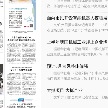
广州日报讯 （全媒体记者吴城华、王
议，传达学习习近平总书记在中央政治局
时的重要讲话重要指示和对基础教育工作
面向市民开设智能机器人夜场展
文/广州日报全媒体记者童丹 8月6
者现场获悉，第34届广州博览会将于202
行“主宾+国际、场内+场外、
上半年我国机械工业规上企业增加
据新华社电 （记者周圆）中国机械工
业规模以上企业增加值同比增长6.4％，
数据显示，上半年，机械工业规
预计8月台风整体偏强
据新华社电 （记者刘诗平）中央气象台
渐向我国华东沿海靠近，预计将于9日晚
是继台风“美莎克”“巴威”和“
大抓项目 大抓产业